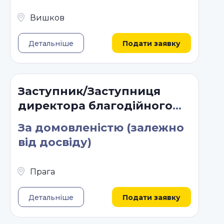
Вишков
Детальніше
Подати заявку
Заступник/Заступниця
директора благодійного
фонду
За домовленістю (залежно
від досвіду)
Прага
Детальніше
Подати заявку