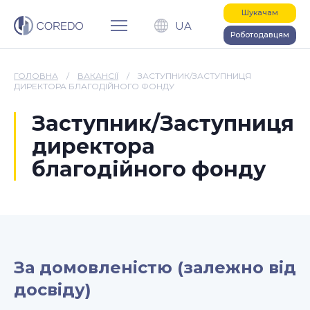
Шукачам
UA
Роботодавцям
ГОЛОВНА
/
ВАКАНСІЇ
/
ЗАСТУПНИК/ЗАСТУПНИЦЯ
ДИРЕКТОРА БЛАГОДІЙНОГО ФОНДУ
Заступник/Заступниця
директора
благодійного фонду
За домовленістю (залежно від
досвіду)