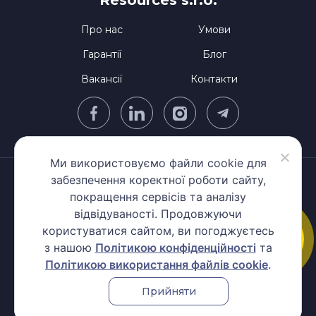
Resources s.r.o.
Про нас
Умови
Гарантії
Блог
Вакансії
Контакти
Ми використовуємо файли cookie для
Політика захисту персональних даних
забезпечення коректної роботи сайту,
покращення сервісів та аналізу
Правила користування
відвідуваності. Продовжуючи
Політика використання файлів cookie
користуватися сайтом, ви погоджуєтесь
Повідомлення про порушення
з нашою
Політикою конфіденційності
та
Copyright © 2026. COREDO.jobs. All rights reserved |
llms.txt
Політикою використання файлів cookie
.
Оператор веб-сайту: COREDO Human Resources s.r.o., ІČО:
Прийняти
21919992, ІПН (VAT): CZ21919992, юридична адреса: K Červenému
dvoru 3269/25a, Страшніце, 130 00 Прага 3.