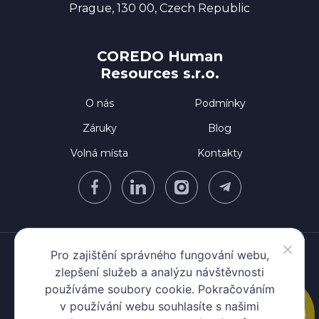
Prague, 130 00, Czech Republic
COREDO Human
Resources s.r.o.
O nás
Podmínky
Záruky
Blog
Volná místa
Kontakty
Zásady ochrany osobních údajů
Pro zajištění správného fungování webu,
Podmínky používání
zlepšení služeb a analýzu návštěvnosti
používáme soubory cookie. Pokračováním
Zásady používání cookies
v používání webu souhlasíte s našimi
Whistleblowing