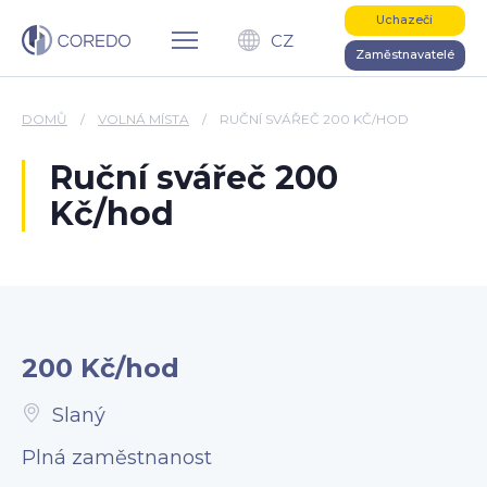
Uchazeči
CZ
Zaměstnavatelé
DOMŮ
/
VOLNÁ MÍSTA
/
RUČNÍ SVÁŘEČ 200 KČ/HOD
Ruční svářeč 200
Kč/hod
200 Kč/hod
Slaný
Plná zaměstnanost