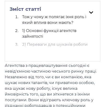
Зміст статті
Тож у чому ж полягає їхня роль і
який вплив вони мають?
1) Основні функції агентств
зайнятості
2) Переваги для шукачів роботи
3) Переваги для роботодавців
4) Вплив на гнучкість ринку праці
Агентства з працевлаштування сьогодні є
5) Нормативно-правова база та
невід'ємною частиною чеського ринку праці.
нагляд
Незалежно від того, чи є ви компанією, яка
шукає нових талантів, чи приватною особою,
6) Виклики та майбутні напрямки
яка шукає нову роботу, існує велика
Висновок
ймовірність того, що ви зіткнетеся з їхніми
послугами. Вони відіграють ключову роль у
з'єднанні роботодавців з потенційними