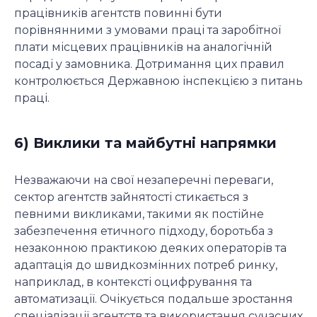
працівників агентств повинні бути
порівнянними з умовами праці та заробітної
плати місцевих працівників на аналогічній
посаді у замовника. Дотримання цих правил
контролюється Державною інспекцією з питань
праці.
6) Виклики та майбутні напрямки
Незважаючи на свої незаперечні переваги,
сектор агентств зайнятості стикається з
певними викликами, такими як постійне
забезпечення етичного підходу, боротьба з
незаконною практикою деяких операторів та
адаптація до швидкозмінних потреб ринку,
наприклад, в контексті оцифрування та
автоматизації. Очікується подальше зростання
спеціалізації агентств та використання сучасних