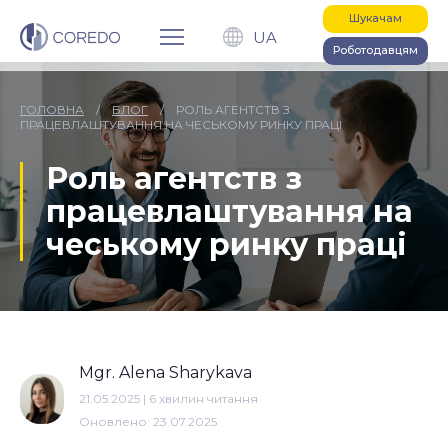
Шукачам
UA
Роботодавцям
ГОЛОВНА
/
БЛОГ
/
РОЛЬ АГЕНТСТВ З
ПРАЦЕВЛАШТУВАННЯ НА ЧЕСЬКОМУ РИНКУ ПРАЦІ
Роль агентств з
працевлаштування на
чеському ринку праці
Mgr. Alena Sharykava
21.05.2025
|
6
хвилин читання
Оновлено:
23.07.2025